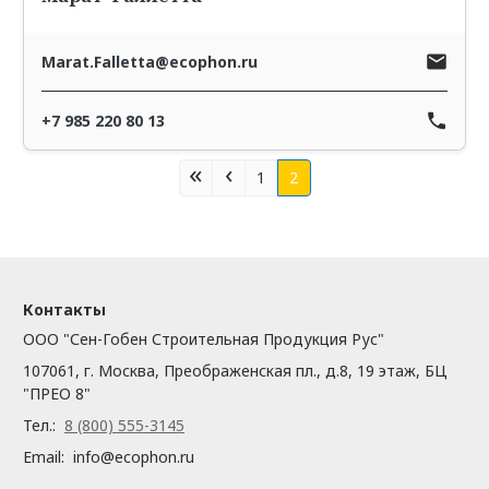
Marat.Falletta@ecophon.ru
+7 985 220 80 13
Первая страница
Предыдущая стран
Нумерация страниц
«
‹
1
2
Контакты
ООО "Сен-Гобен Строительная Продукция Рус"
107061, г. Москва, Преображенская пл., д.8, 19 этаж, БЦ
"ПРЕО 8"
Тел.:
8 (800) 555-3145
Email:
info@ecophon.ru